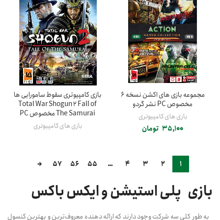
مجموعه بازی های اکشن نسخه 6
بازی کامپیوتری سقوط سامورایی ها
مخصوص PC نشر گردو
Total War Shogun 2 Fall of
The Samurai مخصوص PC
بازی های کامپیوتری
بازی های کامپیوتری
35,100
تومان
→
57
56
55
…
4
3
2
1
بازی پلی استیشن و ایکس باکس
به طور کلی سه شرکت وجود دارند که ارائه دهنده معروف‌ترین و بهترین کنسول